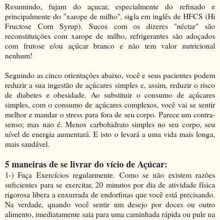
Resumindo, fujam do açucar, especialmente do refinado e
principalmente do "xarope de milho", sigla em inglês de HFCS (Hi
Fructose Corn Syrup). Sucos com os dizeres "néctar" são
reconstituições com xarope de milho, refrigerantes são adoçados
com frutose e/ou açúcar branco e não tem valor nutricional
nenhum!
Seguindo as cinco orientações abaixo, você e seus pacientes podem
reduzir a sua ingestão de açúcares simples e, assim, reduzir o risco
de diabetes e obesidade.
Ao substituir o consumo de açúcares
simples, com o consumo de açúcares complexos, você vai se sentir
melhor e mandar o stress para fora de seu corpo. Parece um contra-
senso; mas nao é. Menos carbohidrato simples no seu corpo, seu
nível de energia aumentará. E i
sto o levará a uma vida mais longa,
mais saudável.
5 maneiras de se livrar do vício de Açúcar:
1-) Faça Exercícios regularmente.
Como se não existem razões
suficientes para se exercitar, 20 minutos por dia de atividade física
rigorosa libera a enxurrada de endorfinas que você está precisando.
Na verdade, quando você sentir um desejo por doces ou outro
alimento, imediatamente saia para uma caminhada rápida ou pule na