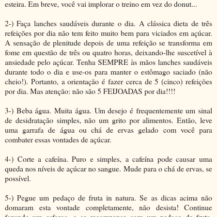
esteira.
Em breve, você vai implorar o treino em vez do donut...
2-) Faça lanches saudáveis ​​durante o dia.
A clássica dieta de três
refeições por dia não tem feito muito bem para viciados em açúcar.
A sensação de plenitude depois de uma refeição se transforma em
fome em questão de três ou quatro horas, deixando-lhe suscetível à
ansiedade pelo açúcar.
Tenha SEMPRE às mãos lanches saudáveis
durante todo o dia e use-os para manter o estômago saciado (não
cheio!). Portanto, a orientação é fazer cerca de 5 (cinco) refeições
por dia. Mas atenção: não são 5 FEIJOADAS por dia!!!!
3-) Beba água.
Muita água.
Um desejo é frequentemente um sinal
de desidratação simples, não um grito por alimentos.
Então, leve
uma garrafa de água ou chá de ervas gelado com você para
combater essas vontades de açúcar.
4-) Corte a cafeína.
Puro e simples, a cafeína pode causar uma
queda nos níveis de açúcar no sangue.
Mude para o chá de ervas, se
possível.
5-) Pegue um pedaço de fruta in natura.
Se as dicas acima não
domaram esta vontade completamente, não desista!
Continue
fazendo um esforço, e se recompense com um pedaço de fruta,