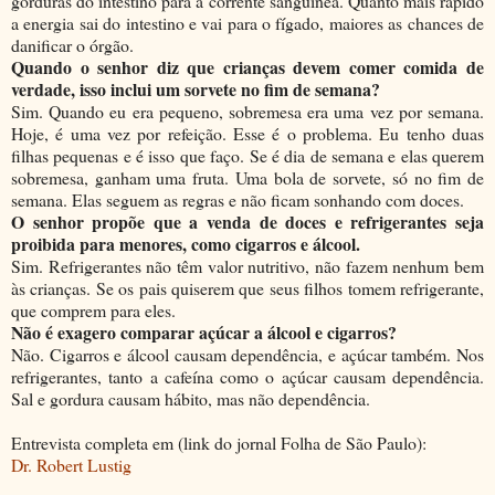
gorduras do intestino para a corrente sanguínea. Quanto mais rápido
a energia sai do intestino e vai para o fígado, maiores as chances de
danificar o órgão.
Quando o senhor diz que crianças devem comer comida de
verdade, isso inclui um sorvete no fim de semana?
Sim. Quando eu era pequeno, sobremesa era uma vez por semana.
Hoje, é uma vez por refeição. Esse é o problema. Eu tenho duas
filhas pequenas e é isso que faço. Se é dia de semana e elas querem
sobremesa, ganham uma fruta. Uma bola de sorvete, só no fim de
semana. Elas seguem as regras e não ficam sonhando com doces.
O senhor propõe que a venda de doces e refrigerantes seja
proibida para menores, como cigarros e álcool.
Sim. Refrigerantes não têm valor nutritivo, não fazem nenhum bem
às crianças. Se os pais quiserem que seus filhos tomem refrigerante,
que comprem para eles.
Não é exagero comparar açúcar a álcool e cigarros?
Não. Cigarros e álcool causam dependência, e açúcar também. Nos
refrigerantes, tanto a cafeína como o açúcar causam dependência.
Sal e gordura causam hábito, mas não dependência.
Entrevista completa em (link do jornal Folha de São Paulo):
Dr. Robert Lustig