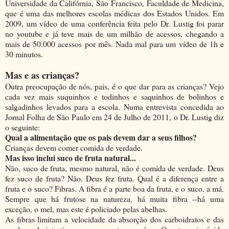
Universidade da Califórnia, São Francisco, Faculdade de Medicina,
que é uma das melhores escolas médicas dos Estados Unidos. Em
2009, um vídeo de uma conferência feita pelo Dr. Lustig foi parar
no youtube e já teve mais de um milhão de acessos, chegando a
mais de 50.000 acessos por mês. Nada mal para um vídeo de 1h e
30 minutos.
Mas e as crianças?
Outra preocupação de nós, pais, é o que dar para as crianças? Vejo
cada vez mais suquinhos e todinhos e saquinhos de bolinhos e
salgadinhos levados para a escola. Numa entrevista concedida ao
Jornal Folha de São Paulo em 24 de Julho de 2011, o Dr. Lustig diz
o seguinte:
Qual a alimentação que os pais devem dar a seus filhos?
Crianças devem comer comida de verdade.
Mas isso inclui suco de fruta natural...
Não, suco de fruta, mesmo natural, não é comida de verdade. Deus
fez suco de fruta? Não. Deus fez fruta. Qual é a diferença entre a
fruta e o suco? Fibras. A fibra é a parte boa da fruta, e o suco, a má.
Sempre que há frutose na natureza, há muita fibra --há uma
exceção, o mel, mas este é policiado pelas abelhas.
As fibras limitam a velocidade da absorção dos carboidratos e das