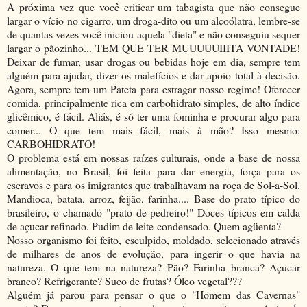
A próxima vez que você criticar um tabagista que não consegue
largar o vício no cigarro, um droga-dito ou um alcoólatra, lembre-se
de quantas vezes você iniciou aquela "dieta" e não conseguiu sequer
largar o pãozinho... TEM QUE TER MUUUUUIIITA VONTADE!
Deixar de fumar, usar drogas ou bebidas hoje em dia, sempre tem
alguém para ajudar, dizer os malefícios e dar apoio total à decisão.
Agora, sempre tem um Pateta para estragar nosso regime! Oferecer
comida, principalmente rica em carbohidrato simples, de alto índice
glicêmico, é fácil. Aliás, é só ter uma fominha e procurar algo para
comer... O que tem mais fácil, mais à mão? Isso mesmo:
CARBOHIDRATO!
O problema está em nossas raízes culturais, onde a base de nossa
alimentação, no Brasil, foi feita para dar energia, força para os
escravos e para os imigrantes que trabalhavam na roça de Sol-a-Sol.
Mandioca, batata, arroz, feijão, farinha.... Base do prato típico do
brasileiro, o chamado "prato de pedreiro!" Doces típicos em calda
de açucar refinado. Pudim de leite-condensado. Quem agüenta?
Nosso organismo foi feito, esculpido, moldado, selecionado através
de milhares de anos de evolução, para ingerir o que havia na
natureza. O que tem na natureza? Pão? Farinha branca? Açucar
branco? Refrigerante? Suco de frutas? Óleo vegetal???
Alguém já parou para pensar o que o "Homem das Cavernas"