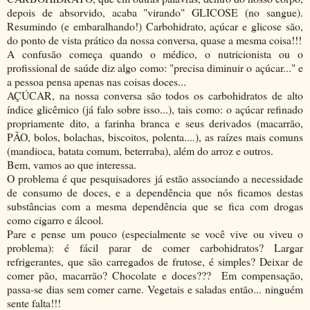
depois de absorvido, acaba "virando" GLICOSE (no sangue).
Resumindo (e embaralhando!) Carbohidrato, açúcar e glicose são,
do ponto de vista prático da nossa conversa, quase a mesma coisa!!!
A confusão começa quando o médico, o nutricionista ou o
profissional de saúde diz algo como: "precisa diminuir o açúcar..." e
a pessoa pensa apenas nas coisas doces...
AÇÚCAR, na nossa conversa são todos os carbohidratos de alto
índice glicêmico (já falo sobre isso...), tais como: o açúcar refinado
propriamente dito, a farinha branca e seus derivados (macarrão,
PÃO, bolos, bolachas, biscoitos, polenta....), as raízes mais comuns
(mandioca, batata comum, beterraba), além do arroz e outros.
Bem, vamos ao que interessa.
O problema é que pesquisadores já estão associando a necessidade
de consumo de doces, e a dependência que nós ficamos destas
substâncias com a mesma dependência que se fica com drogas
como cigarro e álcool.
Pare e pense um pouco (especialmente se você vive ou viveu o
problema): é fácil parar de comer carbohidratos? Largar
refrigerantes, que são carregados de frutose, é simples? Deixar de
comer pão, macarrão? Chocolate e doces??? Em compensação,
passa-se dias sem comer carne. Vegetais e saladas então... ninguém
sente falta!!!