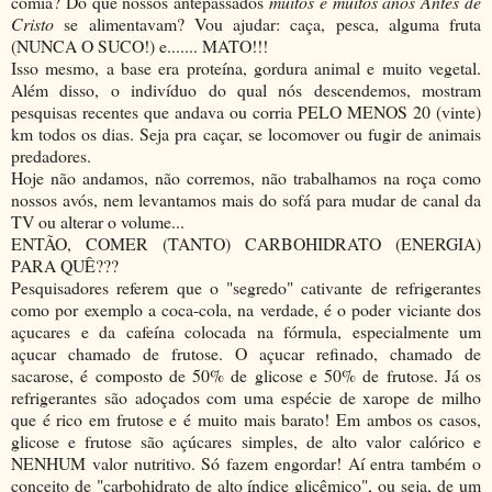
comia? Do que nossos antepassados
muitos e muitos anos Antes de
Cristo
se alimentavam? Vou ajudar: caça, pesca, alguma fruta
(NUNCA O SUCO!) e....... MATO!!!
Isso mesmo, a base era proteína, gordura animal e muito vegetal.
Além disso, o indivíduo do qual nós descendemos, mostram
pesquisas recentes que andava ou corria PELO MENOS 20 (vinte)
km todos os dias. Seja pra caçar, se locomover ou fugir de animais
predadores.
Hoje não andamos, não corremos, não trabalhamos na roça como
nossos avós, nem levantamos mais do sofá para mudar de canal da
TV ou alterar o volume...
ENTÃO, COMER (TANTO) CARBOHIDRATO (ENERGIA)
PARA QUÊ???
Pesquisadores referem que o "segredo" cativante de refrigerantes
como por exemplo a coca-cola, na verdade, é o poder viciante dos
açucares e da cafeína colocada na fórmula, especialmente um
açucar chamado de frutose. O açucar refinado, chamado de
sacarose, é composto de 50% de glicose e 50% de frutose. Já os
refrigerantes são adoçados com uma espécie de xarope de milho
que é rico em frutose e é muito mais barato! Em ambos os casos,
glicose e frutose são açúcares simples, de alto valor calórico e
NENHUM valor nutritivo. Só fazem engordar! Aí entra também o
conceito de "carbohidrato de alto índice glicêmico", ou seja, de um