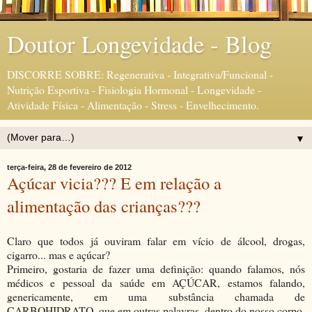
Doutor Longevidade - Blog
DISCORRE SOBRE: Regenerativa - Integrativa/Funcional -
Nutrição Esportiva - Fisiologia Hormonal - Longevidade -
Atividade Física - Alimentação - Stress - Envelhecimento.
▼
terça-feira, 28 de fevereiro de 2012
Açúcar vicia??? E em relação a
alimentação das crianças???
Claro que todos já ouviram falar em vício de álcool, drogas,
cigarro... mas e açúcar?
Primeiro, gostaria de fazer uma definição: quando falamos, nós
médicos e pessoal da saúde em AÇÚCAR, estamos falando,
genericamente, em uma substância chamada de
CARBOHIDRATO, que em outras palavras, dentro do nosso corpo,