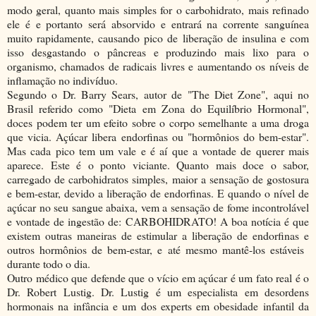
modo geral, quanto mais simples for o carbohidrato, mais refinado
ele é e portanto será absorvido e entrará na corrente sanguínea
muito rapidamente, causando pico de liberação de insulina e com
isso desgastando o pâncreas e produzindo mais lixo para o
organismo, chamados de radicais livres e aumentando os níveis de
inflamação no indivíduo.
Segundo o Dr. Barry Sears, autor de "The Diet Zone", aqui no
Brasil referido como "Dieta em Zona do Equilíbrio Hormonal",
doces podem ter um efeito sobre o corpo semelhante a uma droga
que vicia.
Açúcar libera endorfinas ou "hormônios do bem-estar".
Mas cada pico tem um vale e é aí que a vontade de querer mais
aparece.
Este é o ponto viciante. Quanto mais doce o sabor,
carregado de carbohidratos simples, maior a sensação de gostosura
e bem-estar, devido a liberação de endorfinas. E quando o nível de
açúcar no seu sangue abaixa, vem a sensação de fome incontrolável
e vontade de ingestão de: CARBOHIDRATO! A boa notícia é que
existem outras maneiras de estimular a liberação de endorfinas e
outros hormônios de bem-estar, e até mesmo mantê-los estáveis ​​
durante todo o dia.
Outro médico que defende que o vício em açúcar é um fato real é o
Dr. Robert Lustig. Dr. Lustig é um especialista em desordens
hormonais na infância e um dos experts em obesidade infantil da